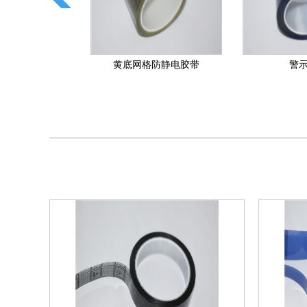
防静电胶带
警示胶带
透明.油