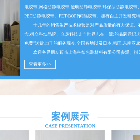
电胶带,网格防静电胶带,透明防静电胶带.环保型防静电胶带
PET防静电胶带。PET/BOPP间隔胶带。拥有自主开发
十几年的销售生产技术经验是对产品质量的有力保证、有效
念,树立科灿品牌、立足科技走向世界志在一流;的品牌意识
免费"送货上门'的服务现今,全国各地以及日本,韩国,东南亚
欢迎各界朋友莅临上海科灿包装材料有限公司参观、指
查看更多>>
案例展示
CASE PRESENTATION