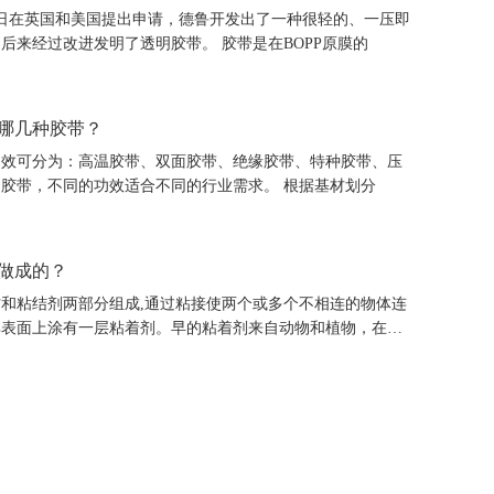
月30日在英国和美国提出申请，德鲁开发出了一种很轻的、一压即
合的黏合剂，后来经过改进发明了透明胶带。 胶带是在BOPP原膜的
哪几种胶带？
功效可分为：高温胶带、双面胶带、绝缘胶带、特种胶带、压
敏胶带、模切胶带，不同的功效适合不同的行业需求。 根据基材划分
做成的？
和粘结剂两部分组成,通过粘接使两个或多个不相连的物体连
其表面上涂有一层粘着剂。早的粘着剂来自动物和植物，在十